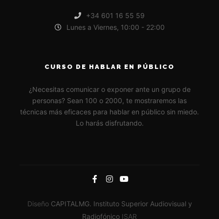
+34 601 16 55 59
Lunes a Viernes, 10:00 - 22:00
CURSO DE HABLAR EN PÚBLICO
¿Necesitas comunicar o exponer ante un grupo de
personas? Sean 100 o 2000, te mostraremos las
técnicas más eficaces para hablar en público sin miedo.
Lo harás disfrutando.
Diseño
CAPITALMG. Instituto Superior Audiovisual y
Radiofónico
ISAR