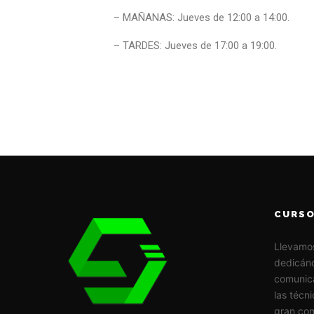
– MAÑANAS: Jueves de 12:00 a 14:00.
– TARDES: Jueves de 17:00 a 19:00.
CURSO
Llevamo
dedicánd
comunic
las técn
gran com