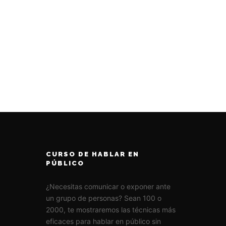
CURSO DE HABLAR EN
PÚBLICO
¿Necesitas comunicar o exponer ante
un grupo de personas? Sean 100 o
2000, te mostraremos las técnicas más
eficaces para hablar en público sin