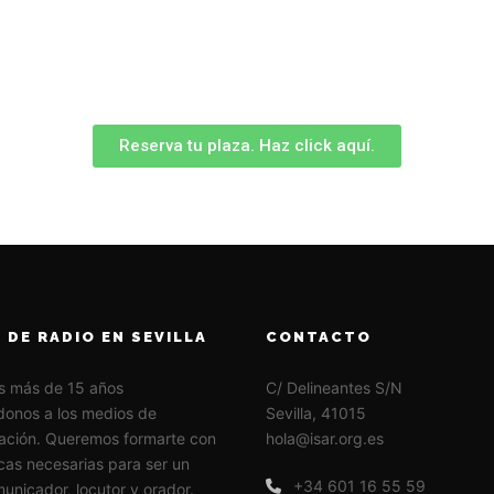
Reserva tu plaza. Haz click aquí.
 DE RADIO EN SEVILLA
CONTACTO
s más de 15 años
C/ Delineantes S/N
onos a los medios de
Sevilla, 41015
ación. Queremos formarte con
hola@isar.org.es
icas necesarias para ser un
+34 601 16 55 59
unicador, locutor y orador.