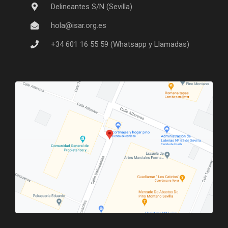
Delineantes S/N (Sevilla)
hola@isar.org.es
+34 601 16 55 59 (Whatsapp y Llamadas)