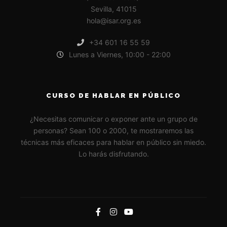
Sevilla, 41015
hola@isar.org.es
+34 601 16 55 59
Lunes a Viernes, 10:00 - 22:00
CURSO DE HABLAR EN PÚBLICO
¿Necesitas comunicar o exponer ante un grupo de
personas? Sean 100 o 2000, te mostraremos las
técnicas más eficaces para hablar en público sin miedo.
Lo harás disfrutando.