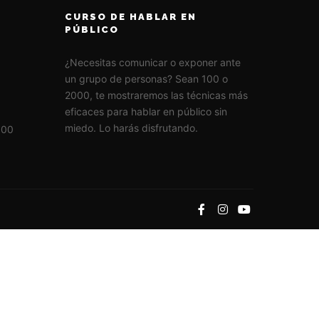
CURSO DE HABLAR EN
PÚBLICO
¿Necesitas comunicar o exponer ante
un grupo de personas? Sean 100 o
2000, te mostraremos las técnicas más
eficaces para hablar en público sin
miedo. Lo harás disfrutando.
:00