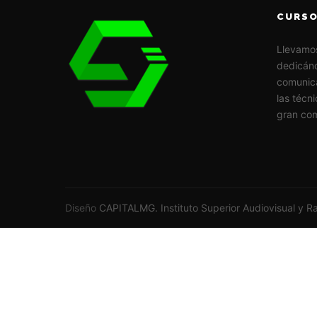
CURSO
Llevamo
dedicánd
comunic
las técn
gran com
Diseño
CAPITALMG. Instituto Superior Audiovisual y R