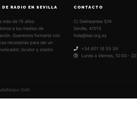
 DE RADIO EN SEVILLA
CONTACTO
s más de 15 años
C/ Delineantes S/N
onos a los medios de
Sevilla, 41015
ación. Queremos formarte con
hola@isar.org.es
icas necesarias para ser un
+34 601 16 55 59
unicador, locutor y orador.
Lunes a Viernes, 10:00 - 22
adiofónico
ISAR