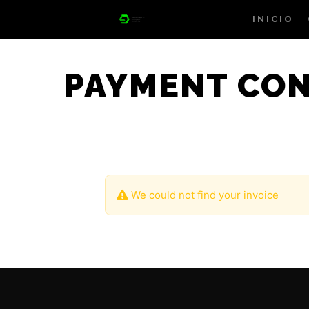
INICIO
PAYMENT CON
We could not find your invoice