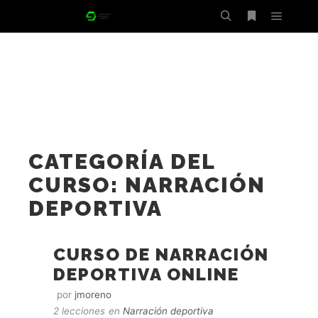
Menú pr
Buscar
Más infor
CATEGORÍA DEL
CURSO: NARRACIÓN
DEPORTIVA
CURSO DE NARRACIÓN
DEPORTIVA ONLINE
por
jmoreno
2 lecciones
en
Narración deportiva