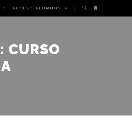
TO
ACCESO ALUMNOS
Buscar
Más informac
:
CURSO
LA