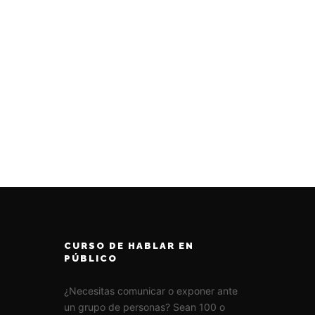
CURSO DE HABLAR EN
PÚBLICO
¿Necesitas comunicar o exponer ante
un grupo de personas? Sean 100 o