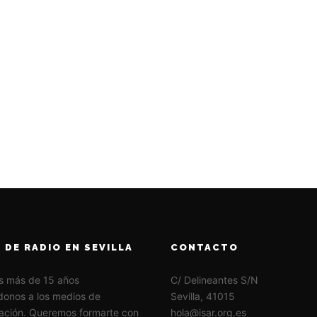
 DE RADIO EN SEVILLA
CONTACTO
s más de 15 años
C/ Delineantes S/N
onos a los medios de
Sevilla, 41015
ación. Queremos formarte con
hola@isar.org.es