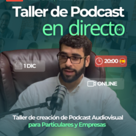
50,00
€
15,00
€