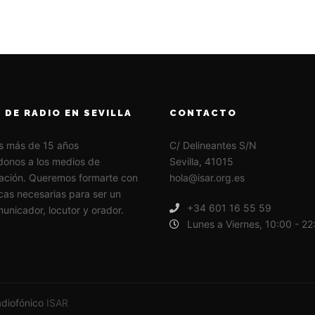
 DE RADIO EN SEVILLA
CONTACTO
s más de 15 años
C/ Delineantes S/N
onos a los medios de
Sevilla, 41015
ación. Queremos formarte con
hola@isar.org.es
icas necesarias para ser un
+34 601 16 55 59
unicador, locutor y orador.
Lunes a Viernes, 10:00 - 22
adiofónico
ISAR