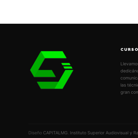
CURSO
Llevamo
dedicánd
comunic
las técn
gran com
Diseño
CAPITALMG. Instituto Superior Audiovisual y R